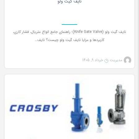
نایف گیت ولو
نایف گیت ولو (Knife Gate Valve)؛ راهنمای جامع انواع متریال، فشار کاری،
کاربردها و مزایا نایف گیت ولو چیست؟ نایف…
مدیریت
خرداد 9, 1405
شیرآلات صنعتی