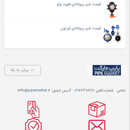
قیمت شیر پروانه‌ای فلوید ولو
قیمت شیر پروانه‌ای اورتون
پرش به بالا
تماس
شماره تلفن:
02166381261
آدرس ایمیل:
info@pipemarket.ir