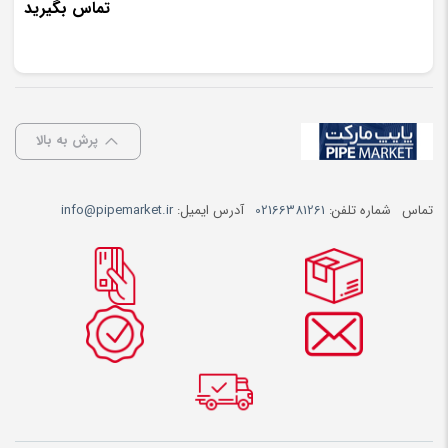
تماس بگیرید
پرش به بالا
تماس
شماره تلفن:
02166381261
آدرس ایمیل:
info@pipemarket.ir