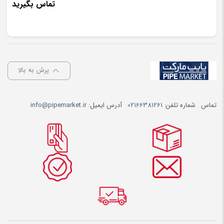
تماس بگیرید
پرش به بالا
تماس
شماره تلفن:
02166381261
آدرس ایمیل:
info@pipemarket.ir