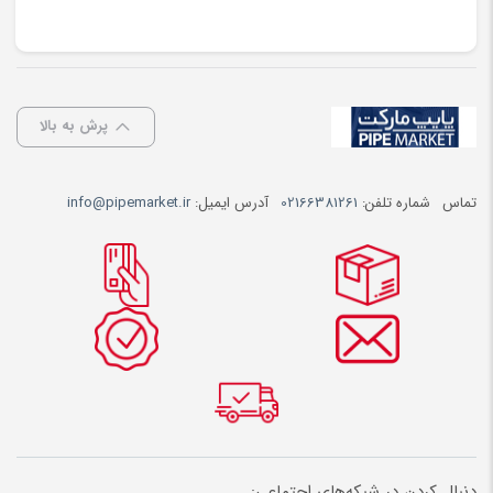
پرش به بالا
تماس
شماره تلفن:
02166381261
آدرس ایمیل:
info@pipemarket.ir
دنبال کردن در شبکه‌های اجتماعی: