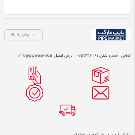
پرش به بالا
تماس
شماره تلفن:
02166381261
آدرس ایمیل:
info@pipemarket.ir
دنبال کردن در شبکه‌های اجتماعی: