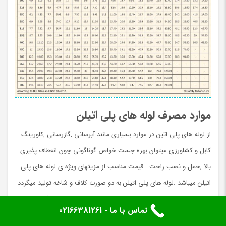
موارد مصرف لوله های پلی اتیلن
از لوله های پلی اتین در موارد بسیاری مانند آبرسانی ,گازرسانی ,کاورینگ
کابل و کشاورزی میتوان بهره جست خواص گوناگونی چون انعطاف پذیری
بالا ,حمل و نصب راحت . قیمت مناسب از مزیتهای ویژه ی لوله های پلی
اتیلن میباشد .لوله های پلی اتیلن به دو صورت کلاف و شاخه تولید میگردد
که این مورد در انجام هر چه سریعتر و نصب راحتتر پروژه های آبرسانی و
تماس با ما - 02166381261
غیره بسیار حائذ احمیت میباشد .لئله های پلی اتیلن در فشارهای کاری
صفحه اصلی
علاقه‌مندی‌ها
سبد خرید
حساب کاربری