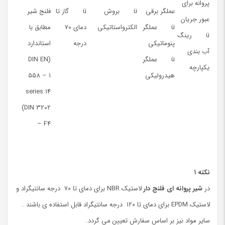
پروانه برای
عملگر برقی
ü بروش
ü گاز تا
فلنج شیر
عبور جریان
ü عملگر
الکترواستاتیکی
دمای ۷۰
مطابق با
ü رینگ
پنوماتیکی
درجه
استاندارد
آب بندی
ü عملگر
(DIN EN
یکپارچه
هیدرولیکی
558 – ۱
series 14
(DIN 3202
– F4
نکته ۱
در
شیر پروانه ای فلنج دار
لاستیک NBR برای دمای تا ۷۰ درجه سانتیگراد و
لاستیک EPDM برای دمای تا ۱۲۰ درجه سانتیگراد قابل استفاده ی باشند .
سایر مواد نیز بر اساس سفارش تعیین می گردد.