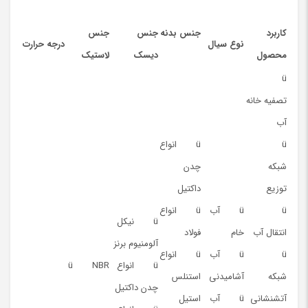
کاربرد
جنس بدنه
جنس
جنس
نوع سیال
درجه حرارت
محصول
دیسک
لاستیک
ü
تصفیه خانه
آب
ü
ü انواع
شبکه
چدن
توزیع
داکتیل
ü
ü آب
ü انواع
ü نیکل
انتقال آب
خام
فولاد
آلومنیوم برنز
ü
ü آب
ü انواع
ü انواع
ü NBR
شبکه
آشامیدنی
استنلس
چدن داکتیل
آتشنشانی
ü آب
استیل