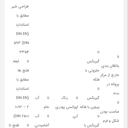
طراحی شیر
مطابق با
استاندارد
(DIN EN
593 (DIN
3354
ü
ü
گیربکس
ü ابعاد
یاتاقان بندی
حلزونی با
فلنج ها
خارج از مرکز
فلکه
مطابق با
پروانه در
ü
استاندارد
بدنه
گیربکس
ü رنگ
ü آب
(DIN EN
ü
پیچی با فلکه
اپوکسی پودری
خام
1092 – 2
مناسب بودن
ü
آبی
ü آب
(DIN 2501
شکل و فرم
گیربکس با
آشامیدنی
ü فلنج تا