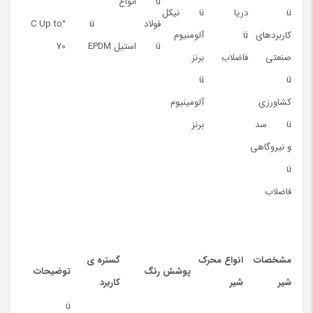
ü انواع
ü
دریا
ü نیکل
فولاد
ü
°C Up to
کاربردهای
ü
آلومنیوم
ü استیل
EPDM
70
صنعتی
فاضلاب
برنز
ü
ü
کشاورزی
آلومینیوم
ü سد
برنز
و نیروگاهی
ü
فاضلاب
مشخصات
انواع محرک
گستره ی
پوشش رنگ
توضیحات
شیر
شیر
کاربرد
ü