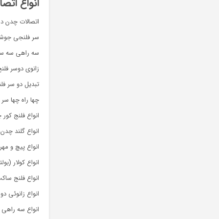
انواع اتص
اتصالات چدن داک
سر فلنجی جوشی (فشار اسمی ۱۰ و ۱۶ و ۵
سه راهی سه سر فلن
زانوی دوسر فلنج چدن داکتیل به صورت ۱۱٫۲۵
تبدیل دو سر فلنج چدن 
چها راه چها سر فلنج چدن داکتیل در سا
انواع فلنج کور چدن داکتیل در فش
انواع گلند چدن داکتیل در س
انواع پیچ و مهره چدن
انواع کولار (بولتد گل
انواع فلنج ساکت (بول
انواع زانوئی دو سر ساکت چدن داکتیل
انواع سه راهی دو سر