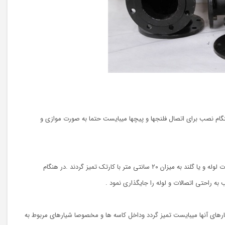
نگام نصب برای اتصال فلنجها و پیچها میبایست حتما به صورت موازی و
برای نصب اتصالات گلندی لبه جلویی گلند و سطح داخلی کاسه میبایست تمیز گردند و میبایست اسیکات لوله و یا گلند به میزان ۲۰ سانتی متر با کارتک تمیز گردند .در هنگام
ارهای آنها میبایست تمیز گردد وداخل کاسه ها و مخصوصا شیارهای مربوط به