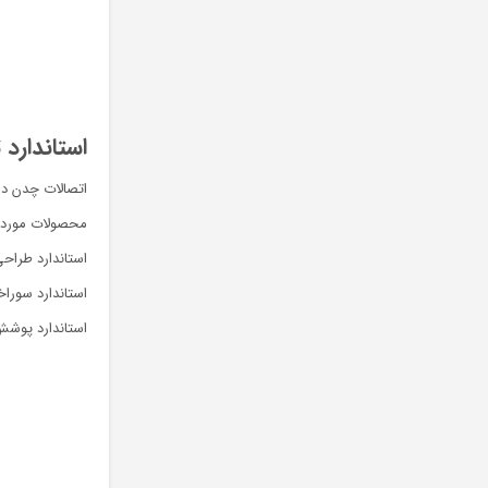
استاندارد
اتصالات چدن دا
محصولات مورد اس
استاندارد طراحی 31_DIN EN 545_ISO 3732
استاندارد سوراخکاری فلنج چد
استاندارد پوشش اس