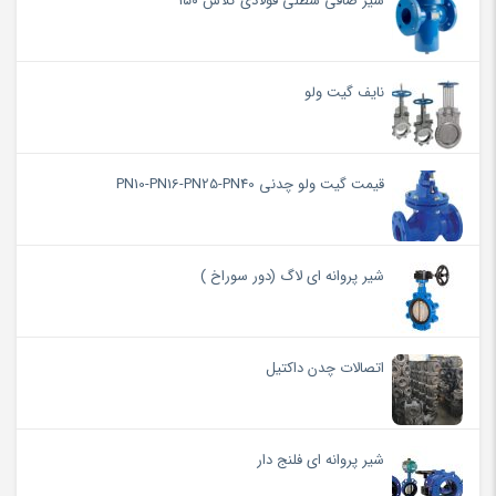
شیر صافی سطلی فولادی کلاس ۱۵۰
نایف گیت ولو
قیمت گیت ولو چدنی PN10-PN16-PN25-PN40
شیر پروانه ای لاگ (دور سوراخ )
اتصالات چدن داکتیل
شیر پروانه ای فلنج دار