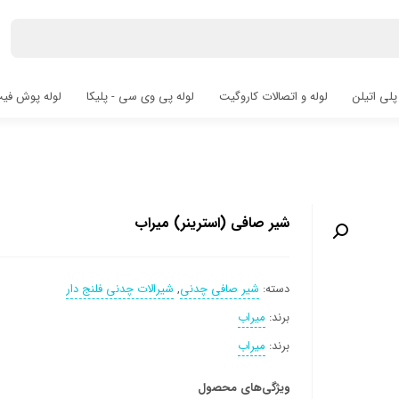
پلی اتیلن
لوله و اتصالات کاروگیت
لوله پی وی سی - پلیکا
لوله پوش فیت hfit
شیر صافی (استرینر) میراب
دسته:
شیر صافی چدنی
,
شیرالات چدنی فلنج دار
برند:
میراب
برند:
میراب
ویژگی‌های محصول