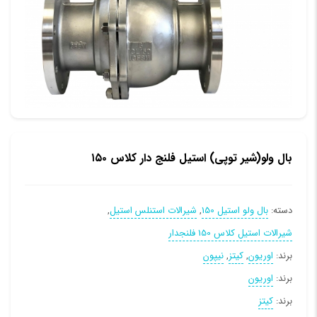
بال ولو(شیر توپی) استیل فلنج دار کلاس ۱۵۰
دسته:
بال ولو استیل 150
,
شیرالات استنلس استیل
,
شیرالات استیل کلاس 150 فلنجدار
برند:
اوریون
,
کیتز
,
نیپون
برند:
اوریون
برند:
کیتز