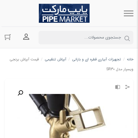
ورود به حسا
خانه
/
تجهیزات آبیاری قطره ای و بارانی
/
آبپاش تنظیمی
/
قیمت آبپاش برنجی
ویسپار مدل SR30