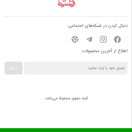
کشاورزی طراحی شده و در بسیاری از پروژه‌های آبیاری تحت فشار مورد
استفاده قرار می‌گیرد.
بدنه اصلی این آبپاش از برنج و قطعات حساس آن از استیل ضدزنگ
دنبال کردن در شبکه‌های اجتماعی:
ساخته شده است؛ ترکیبی که مقاومت مناسبی در برابر خوردگی، رطوبت
و شرایط سخت محیطی ایجاد می‌کند. همچنین شعاع پاشش این مدل
اطلاع از آخرین محصولات:
بسته به فشار کاری و نازل، حدود
۱۹ تا ۲۷ متر
است و یکنواختی پاشش
آن حدود
۸۸ درصد
گزارش شده است.
ارسال
عوامل مؤثر بر قیمت آبپاش برنجی ویسپار مدل
SR30
کلیه حقوق محفوظ می‌باشد.
۱. نوع آبپاش
مدل‌های تمام‌دور معمولاً برای آبیاری سطوح باز استفاده می‌شوند، در
حالی که مدل‌های تنظیمی امکان تعیین زاویه پاشش را فراهم می‌کنند.