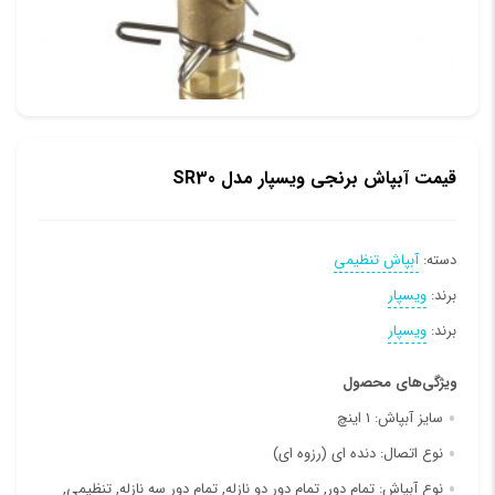
قیمت آبپاش برنجی ویسپار مدل SR30
دسته:
آبپاش تنظیمی
برند:
ویسپار
برند:
ویسپار
ویژگی‌های محصول
سایز آبپاش:
1 اینچ
نوع اتصال:
دنده ای (رزوه ای)
نوع آبپاش:
تمام دور, تمام دور دو نازله, تمام دور سه نازله, تنظیمی,