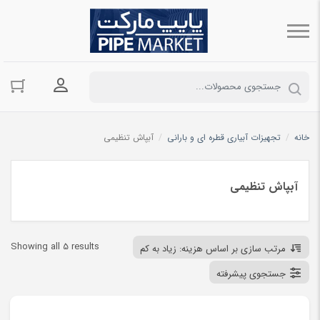
ورود به حسا
خانه
/
تجهیزات آبیاری قطره ای و بارانی
/
آبپاش تنظیمی
آبپاش تنظیمی
ted
Showing all 5 results
مرتب سازی بر اساس هزینه: زیاد به کم
by
جستجوی پیشرفته
ce:
igh