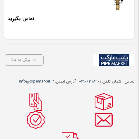
تماس بگیرید
پرش به بالا
تماس
شماره تلفن:
02166381261
آدرس ایمیل:
info@pipemarket.ir