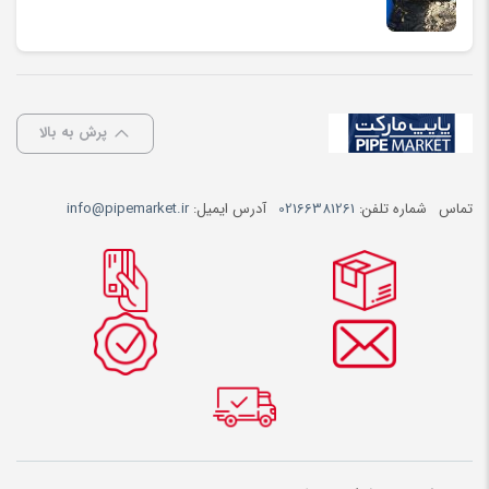
پرش به بالا
تماس
شماره تلفن:
02166381261
آدرس ایمیل:
info@pipemarket.ir