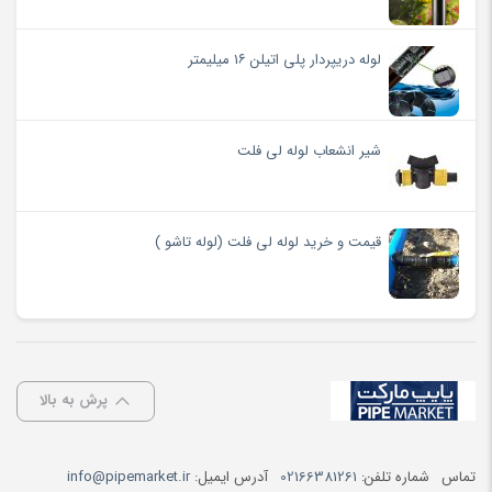
لوله دریپردار پلی اتیلن ۱۶ میلیمتر
شیر انشعاب لوله لی فلت
قیمت و خرید لوله لی فلت (لوله تاشو )
پرش به بالا
تماس
شماره تلفن:
02166381261
آدرس ایمیل:
info@pipemarket.ir