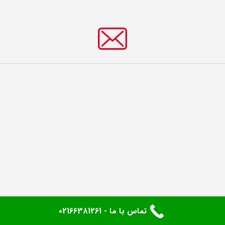
تماس با ما - 02166381261
کلیه حقوق محفوظ می‌باشد.