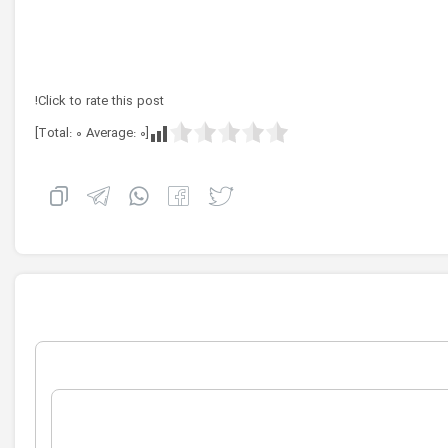
Click to rate this post!
]
0
Average:
0
[Total: