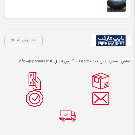
پرش به بالا
تماس
شماره تلفن:
02166381261
آدرس ایمیل:
info@pipemarket.ir