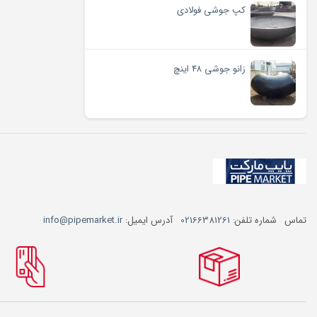
کپ جوشی فولادی
زانو جوشی ۴۸ اینچ
تماس
شماره تلفن:
02166381261
آدرس ایمیل:
info@pipemarket.ir