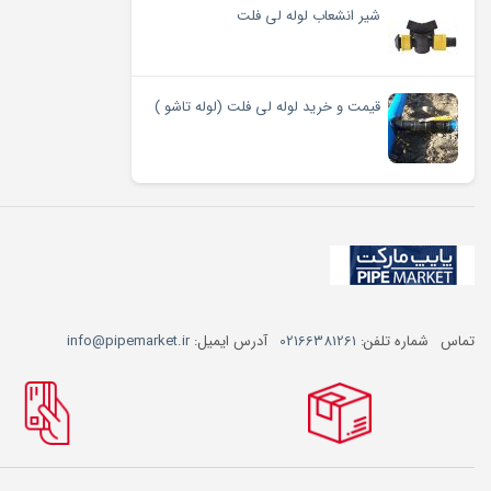
شیر انشعاب لوله لی فلت
قیمت و خرید لوله لی فلت (لوله تاشو )
تماس
شماره تلفن:
02166381261
آدرس ایمیل:
info@pipemarket.ir