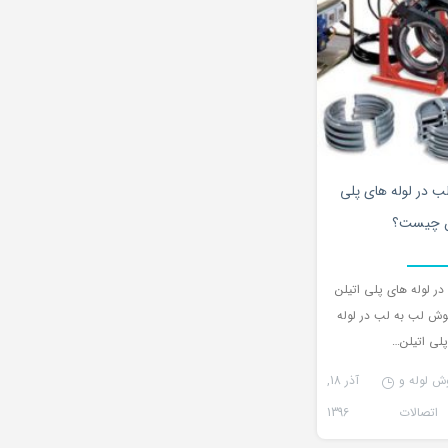
۱
 در لوله های پلی
ن چیست؟
 لوله های پلی اتیلن
 لب به لب در لوله
لی اتیلن…
ش لوله و
آذر 18,
اتصالات
1396