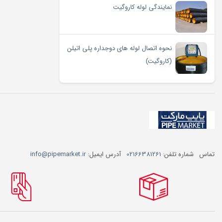
نمایندگی لوله کاروگیت
نحوه اتصال لوله های دوجداره پلی اتیلن
(کاروگیت)
تماس
شماره تلفن:
02166381261
آدرس ایمیل:
info@pipemarket.ir