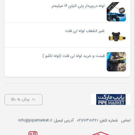
لوله دریپردار پلی اتیلن ۱۶ میلیمتر
شیر انشعاب لوله لی فلت
قیمت و خرید لوله لی فلت (لوله تاشو )
پرش به بالا
تماس
شماره تلفن:
02166381261
آدرس ایمیل:
info@pipemarket.ir