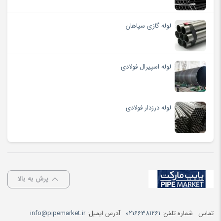
لوله گازی سپاهان
لوله اسپیرال فولادی
لوله درزدار فولادی
پرش به بالا
تماس
شماره تلفن:
02166381261
آدرس ایمیل:
info@pipemarket.ir