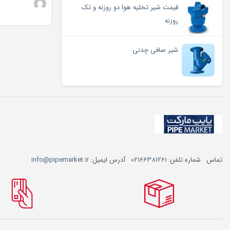
قیمت شیر تخلیه هوا دو روزنه و تک
روزنه
شیر صافی چدنی
تماس
شماره تلفن:
02166381261
آدرس ایمیل:
info@pipemarket.ir