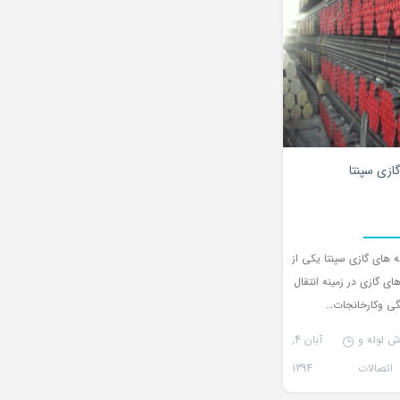
۰
گازی سپنتا
له های گازی سپنتا یکی از
ای گازی در زمینه انتقال
گی وکارخانجات…
ش لوله و
آبان 4,
اتصالات
1394