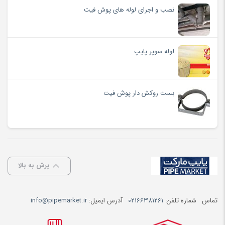
نصب و اجرای لوله های پوش فیت
لوله سوپر پایپ
بست روکش دار پوش فیت
پرش به بالا
تماس
شماره تلفن:
02166381261
آدرس ایمیل:
info@pipemarket.ir