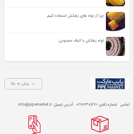
چرا از لوله های زهکش استفاده کنیم
لوله زهکش با الیاف مصنوعی
پرش به بالا
تماس
شماره تلفن:
02166381261
آدرس ایمیل:
info@pipemarket.ir