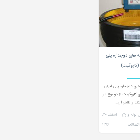
۰
له های دوجداره پلی
 (کاروگیت)
های دوجداره پلی اتیلن
 کاروگریت از دو نوع دو
ند و ظاهر آن…
 لوله و
اسفند 20,
اتصالات
1396