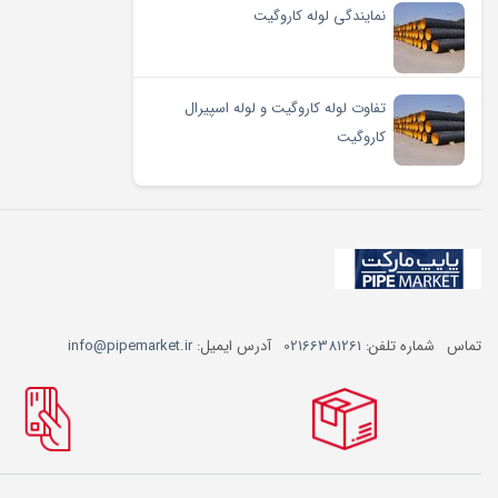
نمایندگی لوله کاروگیت
تفاوت لوله کاروگیت و لوله اسپیرال
کاروگیت
تماس
شماره تلفن:
02166381261
آدرس ایمیل:
info@pipemarket.ir