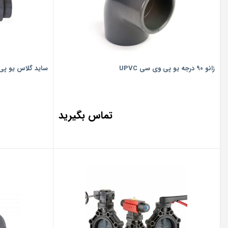
زانو ۹۰ درجه یو پی وی سی UPVC
ساید گلاس یو پی و
تماس بگیرید