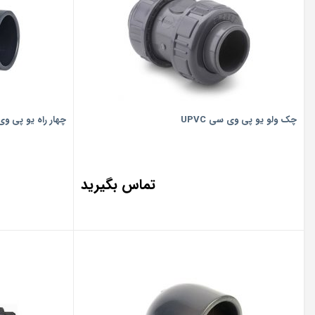
چک ولو یو پی وی سی UPVC
چهار راه یو پی وی س
تماس بگیرید