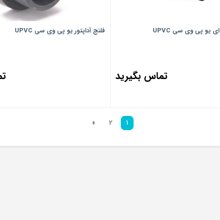
ای یو پی وی سی UPVC
فلنج آداپتور یو پی وی سی UPVC
تماس بگیرید
تم
»
2
1