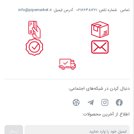
مقاومت در برابر UV
: UPVC مقاومت بالایی در برابر اشعه ماوراء
تماس
شماره تلفن:
02166381261
آدرس ایمیل:
info@pipemarket.ir
بنفش خورشید دارد و به همین دلیل برای استفاده در فضای باز و
نام
تحت تابش مستقیم خورشید مناسب است.
عایق حرارتی و صوتی
: این نوع مواد به خوبی می‌توانند از انتقال
حرارت و صدا جلوگیری کنند، که این ویژگی برای سیستم‌های
ایمیل
لوله‌کشی یا سیستم‌های تهویه مطبوع اهمیت دارد.
کاربردهای کپ چسبی UPVC
کپ‌های چسبی UPVC در صنایع مختلف و به ویژه در سیستم‌های
لوله‌کشی استفاده می‌شوند. برخی از کاربردهای رایج این محصول عبارتند
دنبال کردن در شبکه‌های اجتماعی:
از:
سیستم‌های لوله‌کشی آب و فاضلاب
: یکی از رایج‌ترین کاربردهای
اطلاع از آخرین محصولات:
کپ چسبی UPVC در سیستم‌های لوله‌کشی آب و فاضلاب است.
این کپ‌ها به راحتی به لوله‌های UPVC متصل می‌شوند و
ارسال
می‌توانند جریان آب یا فاضلاب را قطع یا هدایت کنند.