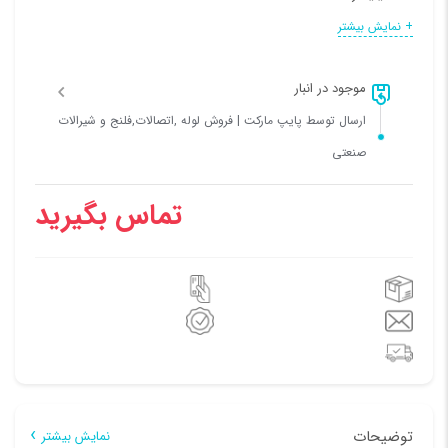
فشار کاری:
10 بار (اتمسفر)
+ نمایش بیشتر
نوع اتصال:
پیچی اورینگی
موجود در انبار
ارسال توسط پایپ مارکت | فروش لوله ,اتصالات,فلنج و شیرالات
صنعتی
تماس بگیرید
توضیحات
نمایش بیشتر