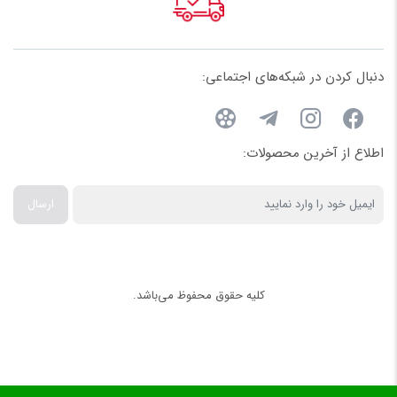
پروژه‌های مختلف مورد استفاده قرار می‌گیرند. این اتصالات معمولاً برای
سیستم‌های آبرسانی و آبیاری طراحی شده‌اند و در سایزهای متنوع عرضه
دنبال کردن در شبکه‌های اجتماعی:
می‌شوند.
چه زمانی باید از زانو مساوی استفاده کنیم؟
اطلاع از آخرین محصولات:
گاهی در اجرای شبکه لوله‌کشی لازم است مسیر لوله تغییر کند، اما قطر
لوله در ابتدا و انتهای مسیر ثابت بماند. در چنین شرایطی زانو مساوی
ارسال
بهترین انتخاب است.
از این اتصال در موارد زیر استفاده می‌شود:
سیستم‌های آبیاری قطره‌ای
کلیه حقوق محفوظ می‌باشد.
آبیاری بارانی
خطوط انتقال آب
شبکه‌های توزیع آب
گلخانه‌ها