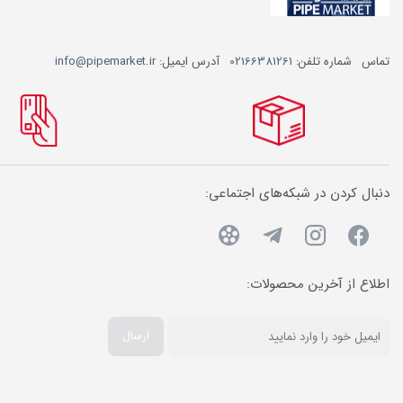
تماس
شماره تلفن:
02166381261
آدرس ایمیل:
info@pipemarket.ir
دنبال کردن در شبکه‌های اجتماعی:
اطلاع از آخرین محصولات:
ارسال