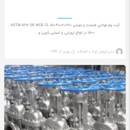
گیت ولو فولادی فلنجدار و جوشی ASTM A216 GR WCB CL 150-300-600-900
1500 در انواع اروپایی و اسیایی (چین و…
مدیر فروش لوله و اتصالات
بهمن 11, 1399
گیت کلاس 150 فولادی