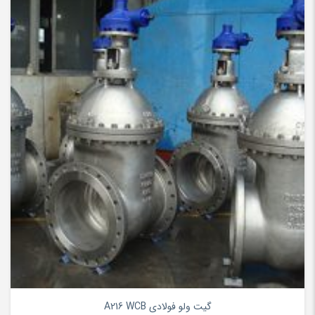
۰
گیت ولو فولادی A216 WCB